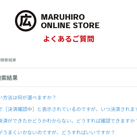
よくあるご質問
 の検索結果
の検索結果
い方法は何が選べますか？
で［決済確認中］と表示されているのですが、いつ決済されま
決済ができたかどうかわからない。どうすれば確認できますか
がうまくいかないのですが、どうすればいいですか？