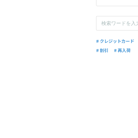
# クレジットカード
# 割引
# 再入荷