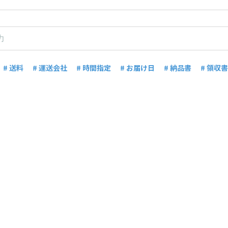
# 送料
# 運送会社
# 時間指定
# お届け日
# 納品書
# 領収書