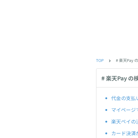
TOP
# 楽天Pay
# 楽天Pay 
代金の支払
マイページ
楽天ペイの
カード決済