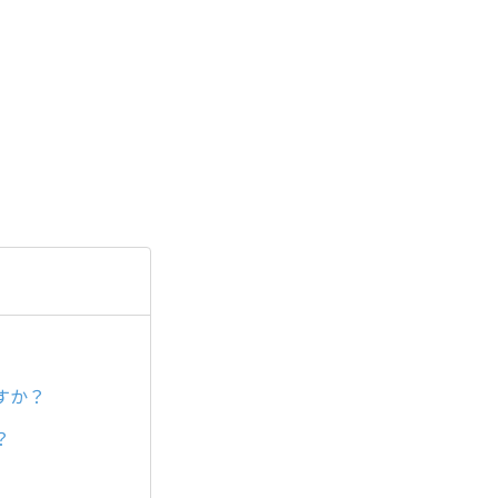
すか？
？