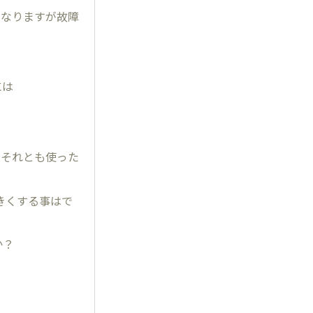
になりますが故障
には
？それとも使った
きくする事はで
か？