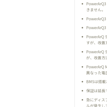
PowerA
きません。
PowerA
PowerA
PowerA
すが、改善
PowerA
が、改善方
PowerA
異なった電
BMSは搭
保証は延長
急にディス
ルが発生し