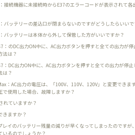
rQ3：接続機器に未接続時からE37のエラーコードが表示されて
rQ3：バッテリーの差込口が閉まらないのですがどうしたらいい
rQ3：バッテリーは本体から外して保管した方がいいですか？
rQ S7：のDC出力ON中に、AC出力ボタンを押すと全ての出力が
方法は？
rQ S7：DC出力ON中に、AC出力ボタンを押すと全ての出力が停
法は？
rQ Max：AC出力の電圧は、「100V、110V、120V」と変更で
圧で使用した場合、故障しますか？
載されていますか？
できますか？
プレイのバッテリー残量の減りが早くなってしまったのですが
ているのでしょうか？