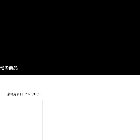
も
っ
と
見
他の商品
る
最終更新日 : 2023/10/30