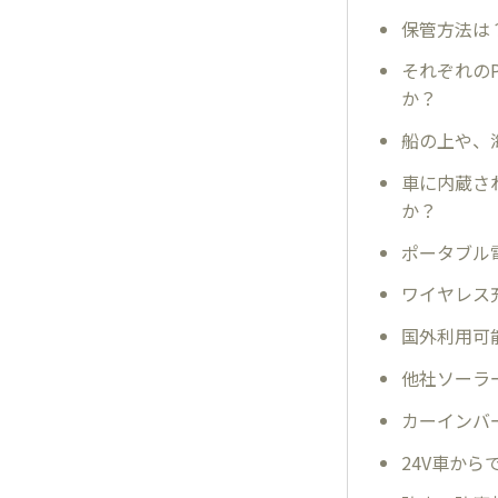
保管方法は
それぞれのP
か？
船の上や、
車に内蔵さ
か？
ポータブル
ワイヤレス
国外利用可
他社ソーラ
カーインバ
24V車か