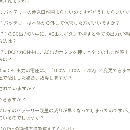
梱されますか？
rQ3：バッテリーの差込口が閉まらないのですがどうしたらいい
rQ3：バッテリーは本体から外して保管した方がいいですか？
rQ S7：のDC出力ON中に、AC出力ボタンを押すと全ての出力が
方法は？
rQ S7：DC出力ON中に、AC出力ボタンを押すと全ての出力が停
法は？
rQ Max：AC出力の電圧は、「100V、110V、120V」と変更で
圧で使用した場合、故障しますか？
載されていますか？
できますか？
プレイのバッテリー残量の減りが早くなってしまったのですが
ているのでしょうか？
Q S10 Proの操作方法を教えてください