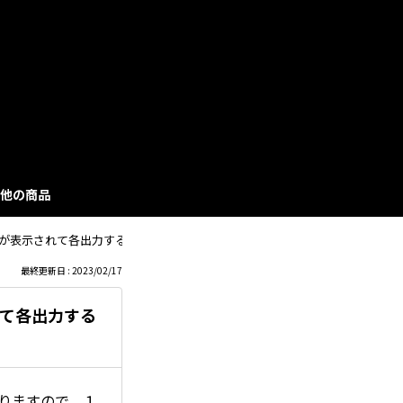
も
っ
と
見
他の商品
る
ードが表示されて各出力する事ができません。
最終更新日 : 2023/02/17
れて各出力する
ありますので、１