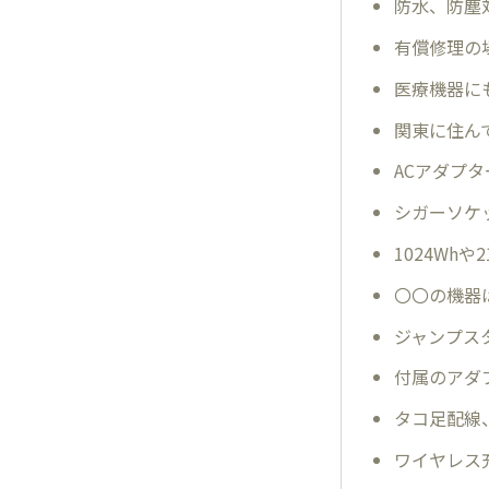
防水、防塵
有償修理の
医療機器に
関東に住んで
ACアダプ
シガーソケ
1024Wh
〇〇の機器
ジャンプス
付属のアダ
タコ足配線
ワイヤレス