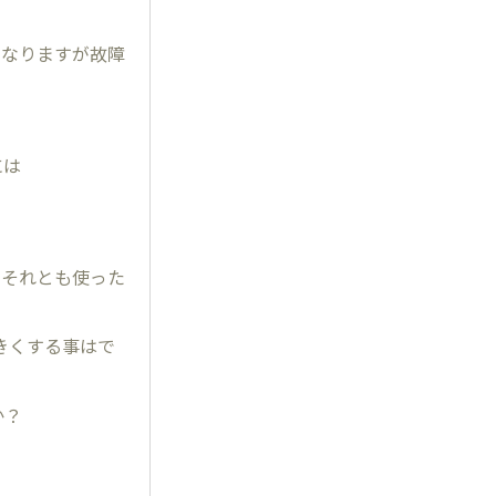
になりますが故障
には
？それとも使った
きくする事はで
か？