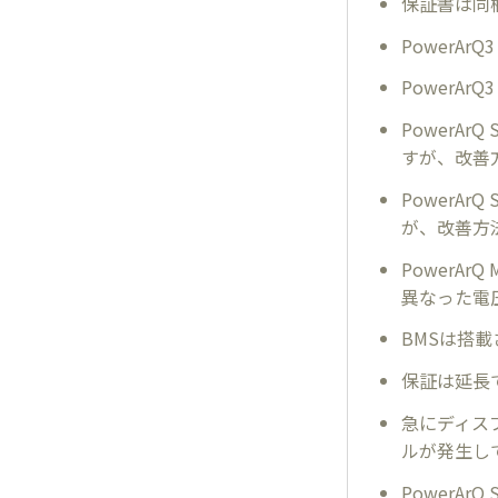
保証書は同
PowerA
PowerA
PowerA
すが、改善
PowerA
が、改善方
PowerA
異なった電
BMSは搭
保証は延長
急にディス
ルが発生し
PowerAr