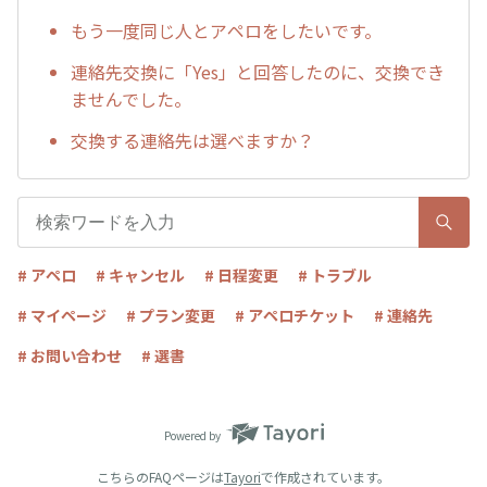
もう一度同じ人とアペロをしたいです。
連絡先交換に「Yes」と回答したのに、交換でき
ませんでした。
交換する連絡先は選べますか？
# アペロ
# キャンセル
# 日程変更
# トラブル
# マイページ
# プラン変更
# アペロチケット
# 連絡先
# お問い合わせ
# 選書
Powered by
こちらのFAQページは
Tayori
で作成されています。