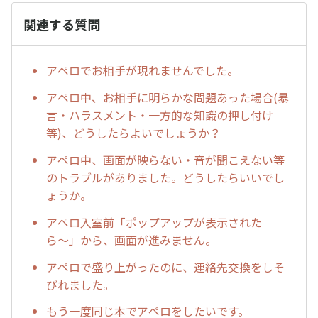
関連する質問
アペロでお相手が現れませんでした。
アペロ中、お相手に明らかな問題あった場合(暴
言・ハラスメント・一方的な知識の押し付け
等)、どうしたらよいでしょうか？
アペロ中、画面が映らない・音が聞こえない等
のトラブルがありました。どうしたらいいでし
ょうか。
アペロ入室前「ポップアップが表示された
ら〜」から、画面が進みません。
アペロで盛り上がったのに、連絡先交換をしそ
びれました。
もう一度同じ本でアペロをしたいです。