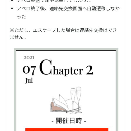
アペロ終盤で途中退室してしまった
アペロ終了後、連絡先交換画面へ自動遷移しなか
った
※ただし、エスケープした場合は連絡先交換はでき
ません。