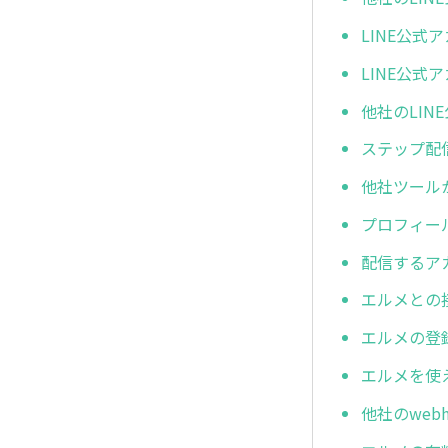
LINE公
LINE公
他社のLI
ステップ配
他社ツール
プロフィー
配信するア
エルメとの
エルメの登
エルメを使
他社のwe