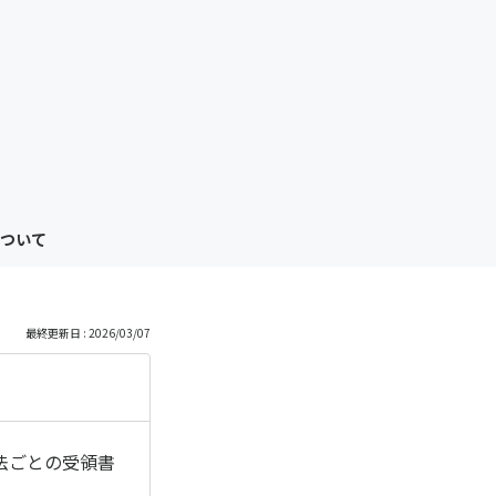
も
っ
と
見
ついて
る
最終更新日 : 2026/03/07
法ごとの受領書