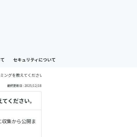
も
っ
と
見
いて
セキュリティについて
る
ミングを教えてください。
最終更新日 : 2025/12/18
えてください。
に収集から公開ま