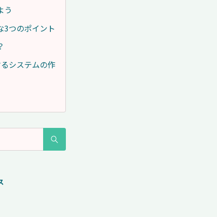
よう
な3つのポイント
？
するシステムの作
ス