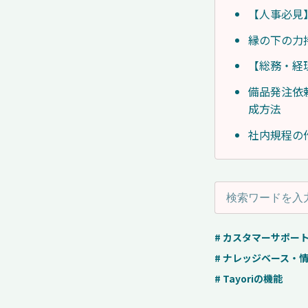
【人事必見
縁の下の力
【総務・経
備品発注依
成方法
社内規程の
# カスタマーサポー
# ナレッジベース・
# Tayoriの機能