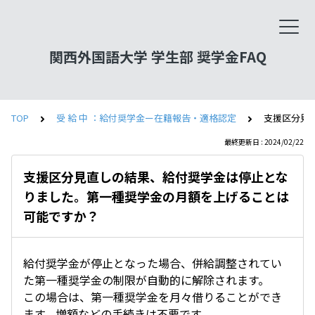
関西外国語大学 学生部 奨学金FAQ
TOP
受 給 中 ：給付奨学金ー在籍報告・適格認定
支援区分見
最終更新日 : 2024/02/22
支援区分見直しの結果、給付奨学金は停止とな
りました。第一種奨学金の月額を上げることは
可能ですか？
給付奨学金が停止となった場合、併給調整されてい
た第一種奨学金の制限が自動的に解除されます。
この場合は、第一種奨学金を月々借りることができ
ます。増額などの手続きは不要です。