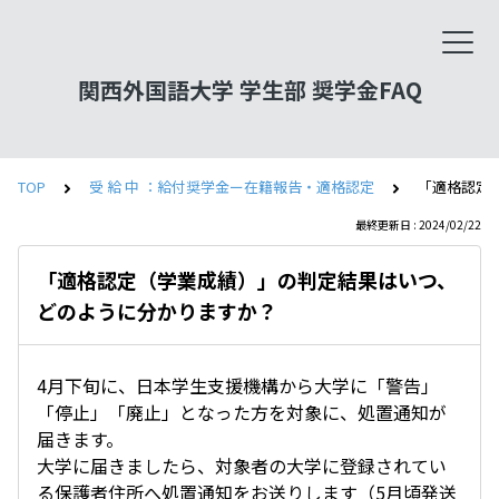
関西外国語大学 学生部 奨学金FAQ
TOP
受 給 中 ：給付奨学金ー在籍報告・適格認定
「適格認定
最終更新日 : 2024/02/22
「適格認定（学業成績）」の判定結果はいつ、
どのように分かりますか？
4月下旬に、日本学生支援機構から大学に「警告」
「停止」「廃止」となった方を対象に、処置通知が
届きます。
大学に届きましたら、対象者の大学に登録されてい
る保護者住所へ処置通知をお送りします（5月頃発送