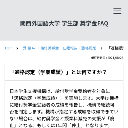
関西外国語大学 学生部 奨学金FAQ
TOP
受 給 中 ：給付奨学金ー在籍報告・適格認定
「適格認定
最終更新日 : 2024/08/28
「適格認定（学業成績）」とは何ですか？
日本学生支援機構は、給付奨学金受給者を対象に
「適格認定（学業成績）」を実施します。大学は機構
に給付奨学金受給者の成績を報告し、機構で継続可
否を判定します。機構が指定する成績を取得できてい
ない場合は、給付奨学金と授業料減免の支援が「廃
止」となる、もしくは1年間「停止」となります。