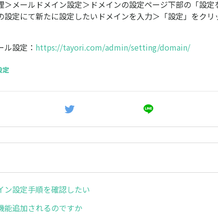
理＞メールドメイン設定＞ドメインの設定ページ下部の「設定
の設定にて新たに設定したいドメインを入力＞「設定」をクリ
ール設定：
https://tayori.com/admin/setting/domain/
設定
イン設定手順を確認したい
機能追加されるのですか