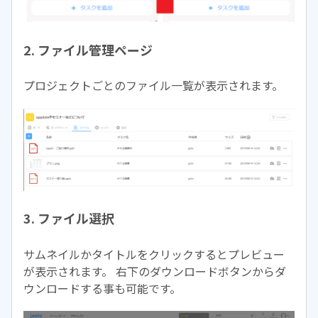
2. ファイル管理ページ
プロジェクトごとのファイル一覧が表示されます。
3. ファイル選択
サムネイルかタイトルをクリックするとプレビュー
が表示されます。 右下のダウンロードボタンからダ
ウンロードする事も可能です。