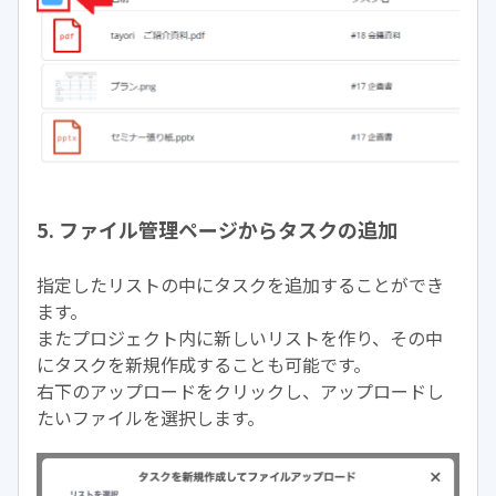
5. ファイル管理ページからタスクの追加
指定したリストの中にタスクを追加することができ
ます。
またプロジェクト内に新しいリストを作り、その中
にタスクを新規作成することも可能です。
右下のアップロードをクリックし、アップロードし
たいファイルを選択します。