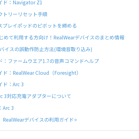
：Navigator Z1
クトリーリセット手順
スプレイポッドのピボットを締める
じめて利用する方向け！RealWearデバイスのまとめ情報
arデバイスの誤動作防止方法(環境音取り込み)
ド：ファームウエア1.7の音声コマンドヘルプ
RealWear Cloud（Foresight）
ド：Arc 3
r Arc 3対応充電アダプターについて
rc 3
RealWearデバイスの利用ガイド⭐