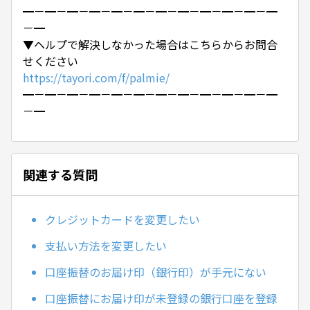
━－━－━－━－━－━－━－━－━－━－━－━
－━
▼ヘルプで解決しなかった場合はこちらからお問合
せください
https://tayori.com/f/palmie/
━－━－━－━－━－━－━－━－━－━－━－━
－━
関連する質問
クレジットカードを変更したい
支払い方法を変更したい
口座振替のお届け印（銀行印）が手元にない
口座振替にお届け印が未登録の銀行口座を登録