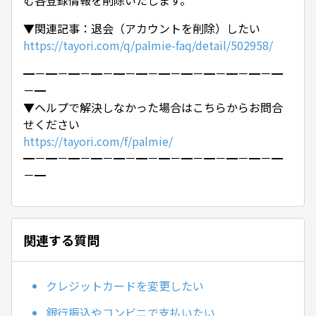
む各登録情報を削除いたします。
▼関連記事：退会（アカウントを削除）したい
https://tayori.com/q/palmie-faq/detail/502958/
━－━－━－━－━－━－━－━－━－━－━－━
－━
▼ヘルプで解決しなかった場合はこちらからお問合
せください
https://tayori.com/f/palmie/
━－━－━－━－━－━－━－━－━－━－━－━
－━
関連する質問
クレジットカードを変更したい
銀行振込やコンビニで支払いたい