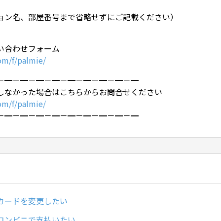
ョン名、部屋番号まで省略せずにご記載ください）
い合わせフォーム
com/f/palmie/
－━－━－━－━－━－━－━－━－━
しなかった場合はこちらからお問合せください
com/f/palmie/
－━－━－━－━－━－━－━－━－━
カードを変更したい
コンビニで支払いたい