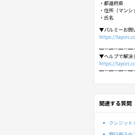
・都道府県
・住所（マンシ
・氏名
▼パルミーお問
https://tayori.
━－━－━－━
▼ヘルプで解決
https://tayori.
━－━－━－━
関連する質問
クレジット
銀行振込や