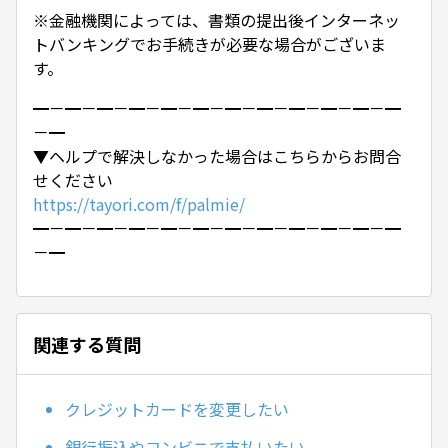
※金融機関によっては、書類の提出後インターネッ
トバンキングでお手続きが必要な場合がございま
す。
━－━－━－━－━－━－━－━－━－━－━－━
－━
▼ヘルプで解決しなかった場合はこちらからお問合
せください
https://tayori.com/f/palmie/
━－━－━－━－━－━－━－━－━－━－━－━
－━
関連する質問
クレジットカードを変更したい
銀行振込やコンビニで支払いたい