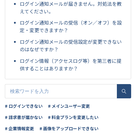
ログイン通知メールが届きません。対処法を教
えてください。
ログイン通知メールの受信（オン／オフ）を設
定・変更できますか？
ログイン通知メールの受信設定が変更できない
のはなぜですか？
ログイン情報（アクセスログ等）を第三者に提
供することはありますか？
# ログインできない
# メインユーザー変更
# 請求書が届かない
# 料金プランを変更したい
# 企業情報変更
# 画像をアップロードできない