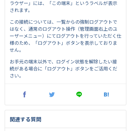
ラウザー」には、「この端末」というラベルが表示
されます。
この接続については、一覧からの強制ログアウトで
はなく、通常のログアウト操作（管理画面右上のユ
ーザーメニュー）にてログアウトを行っていただく仕
様のため、「ログアウト」ボタンを表示しておりま
せん。
お手元の端末以外で、ログイン状態を解除したい接
続がある場合に「ログアウト」ボタンをご活用くだ
さい。
関連する質問