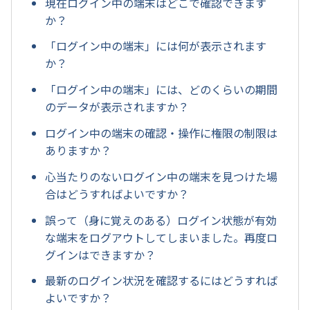
現在ログイン中の端末はどこで確認できます
か？
「ログイン中の端末」には何が表示されます
か？
「ログイン中の端末」には、どのくらいの期間
のデータが表示されますか？
ログイン中の端末の確認・操作に権限の制限は
ありますか？
心当たりのないログイン中の端末を見つけた場
合はどうすればよいですか？
誤って（身に覚えのある）ログイン状態が有効
な端末をログアウトしてしまいました。再度ロ
グインはできますか？
最新のログイン状況を確認するにはどうすれば
よいですか？