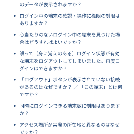
のデータが表示されますか？
ログイン中の端末の確認・操作に権限の制限は
ありますか？
心当たりのないログイン中の端末を見つけた場
合はどうすればよいですか？
誤って（身に覚えのある）ログイン状態が有効
な端末をログアウトしてしまいました。再度ロ
グインはできますか？
「ログアウト」ボタンが表示されていない接続
があるのはなぜですか？ ／ 「この端末」とは何
ですか？
同時にログインできる端末数に制限はあります
か？
アクセス場所が実際の所在地と異なるのはなぜ
ですか？