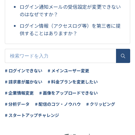
ログイン通知メールの受信設定が変更できない
のはなぜですか？
ログイン情報（アクセスログ等）を第三者に提
供することはありますか？
# ログインできない
# メインユーザー変更
# 請求書が届かない
# 料金プランを変更したい
# 企業情報変更
# 画像をアップロードできない
# 分析データ
# 配信のコツ・ノウハウ
# クリッピング
# スタートアップチャレンジ