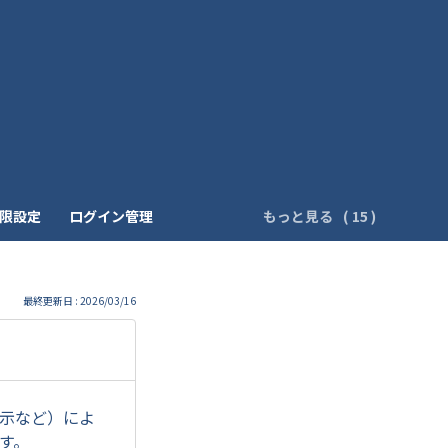
制限設定
ログイン管理
もっと見る
。
最終更新日 : 2026/03/16
。
表示など）によ
ます。