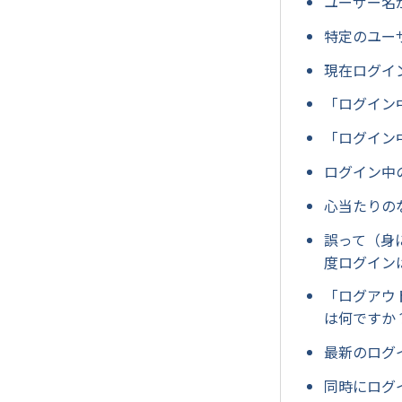
ユーザー名
特定のユー
現在ログイ
「ログイン
「ログイン
ログイン中
心当たりの
誤って（身
度ログイン
「ログアウ
は何ですか
最新のログ
同時にログ