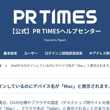
【公式】PR TIMESヘルプセンター
Powered by
Tayori
基本設定
ユーザー
ログイン二段階認証設定
IPアドレス
理
iPadからログインしているのにデバイス名が「Mac」と表示されます
グインしているのにデバイス名が「Mac」と表示されます
用の場合、OSの仕様やブラウザの設定（デスクトップ用サイトの
「Mac」、ブラウザ名が「Safari」と表示されることがあり