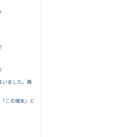
？
？
？
まいました。再
 「この端末」と