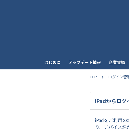
はじめに
アップデート情報
企業登録
TOP
ログイン管
iPadからロ
iPadをご利
り、デバイス名が