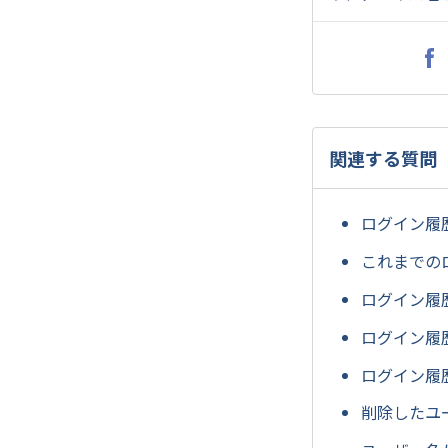
関連する質問
ログイン履
これまでの
ログイン履
ログイン履
ログイン履
削除したユ