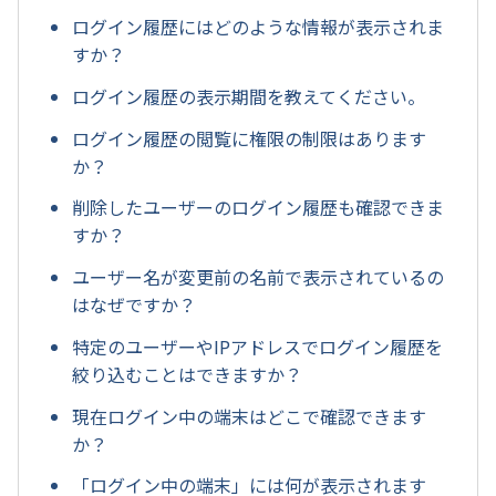
ログイン履歴にはどのような情報が表示されま
すか？
ログイン履歴の表示期間を教えてください。
ログイン履歴の閲覧に権限の制限はあります
か？
削除したユーザーのログイン履歴も確認できま
すか？
ユーザー名が変更前の名前で表示されているの
はなぜですか？
特定のユーザーやIPアドレスでログイン履歴を
絞り込むことはできますか？
現在ログイン中の端末はどこで確認できます
か？
「ログイン中の端末」には何が表示されます