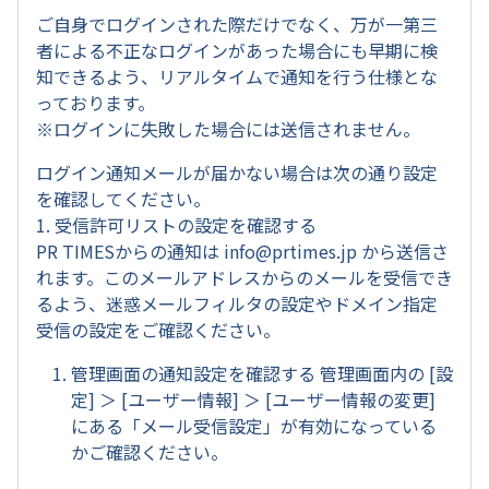
ご自身でログインされた際だけでなく、万が一第三
者による不正なログインがあった場合にも早期に検
知できるよう、リアルタイムで通知を行う仕様とな
っております。
※ログインに失敗した場合には送信されません。
ログイン通知メールが届かない場合は次の通り設定
を確認してください。
1. 受信許可リストの設定を確認する
PR TIMESからの通知は
info@prtimes.jp
から送信さ
れます。このメールアドレスからのメールを受信でき
るよう、迷惑メールフィルタの設定やドメイン指定
受信の設定をご確認ください。
管理画面の通知設定を確認する 管理画面内の [設
定] ＞ [ユーザー情報] ＞ [ユーザー情報の変更]
にある「メール受信設定」が有効になっている
かご確認ください。