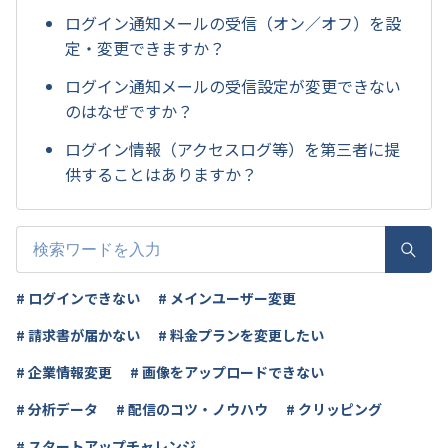
ログイン通知メールの受信（オン／オフ）を設
定・変更できますか？
ログイン通知メールの受信設定が変更できない
のはなぜですか？
ログイン情報（アクセスログ等）を第三者に提
供することはありますか？
# ログインできない
# メインユーザー変更
# 請求書が届かない
# 料金プランを変更したい
# 企業情報変更
# 画像をアップロードできない
# 分析データ
# 配信のコツ・ノウハウ
# クリッピング
# スタートアップチャレンジ