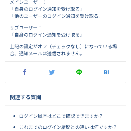
メインユーザー：
「自身のログイン通知を受け取る」
「他のユーザーのログイン通知を受け取る」
サブユーザー：
「自身のログイン通知を受け取る」
上記の設定がオフ（チェックなし）になっている場
合、通知メールは送信されません。
関連する質問
ログイン履歴はどこで確認できますか？
これまでのログイン履歴との違いは何ですか？