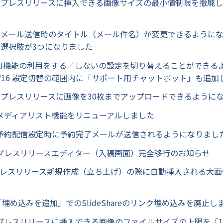
1/12 プレスリリースに挿入できる画像サイズの最小値制限を撤廃
1/14 メール送信時のタイトル（メール件名）が変更できるように
/19 選択肢が3つになりました
2/3 AI機能の利用をする／しないの設定を切り替えることができ
/1/16 設定切替の範囲内に「サポート用チャットボット」も追加
2/11 プレスリリースに画像を30枚までアップロードできるように
2/5 メディアリスト機能をリニューアルしました
2/9 予約配信設定時に予約完了メールが送信されるようになりまし
2/9 プレスリリースエディター（入稿画面）完全移行のお知らせ
/9 プレスリリース新規作成（立ち上げ）の際に自動挿入される大
/16「埋め込みを追加」でのSlideShareのリンク埋め込みを廃止し
/21 プレスリリースに挿入できる画像のファイルサイズの上限を「