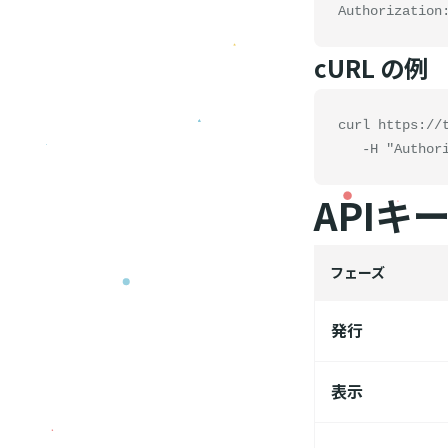
Authorization
cURL の例
curl https://t
   -H "Auth
API
フェーズ
発行
表示