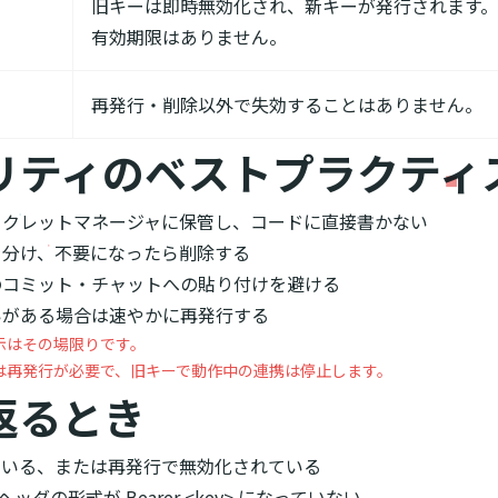
旧キーは即時無効化され、新キーが発行されます。
有効期限はありません。
再発行・削除以外で失効することはありません。
リティのベストプラクティ
ークレットマネージャに保管し、コードに直接書かない
を分け、不要になったら削除する
のコミット・チャットへの貼り付けを避ける
いがある場合は速やかに再発行する
示はその場限りです。
は再発行が必要で、旧キーで動作中の連携は停止します。
が返るとき
ている、または再発行で無効化されている
ion ヘッダの形式が
Bearer <key>
になっていない