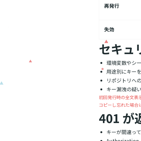
再発行
失効
セキュ
環境変数やシ
用途別にキー
リポジトリへ
キー漏洩の疑
初回発行時の全文表
コピーし忘れた場合
401 
キーが間違っ
Authorizat