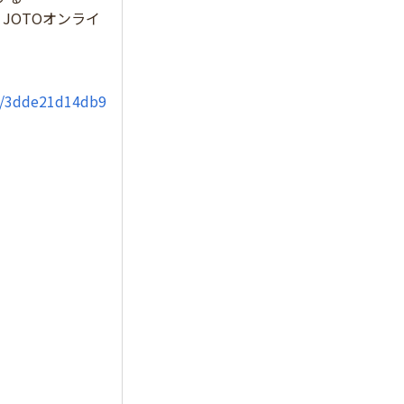
、JOTOオンライ
il/3dde21d14db9