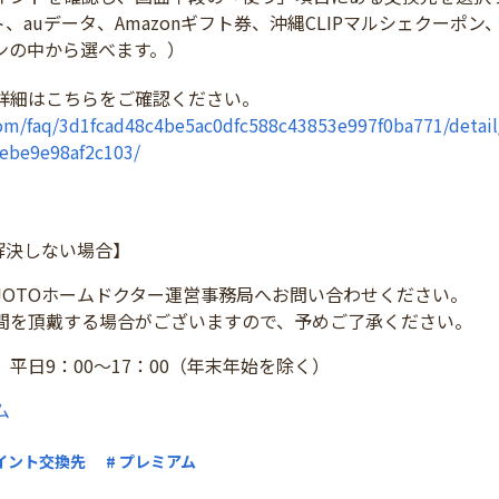
ント、auデータ、Amazonギフト券、沖縄CLIPマルシェクーポン
ンの中から選べます。）
詳細はこちらをご確認ください。
.com/faq/3d1fcad48c4be5ac0dfc588c43853e997f0ba771/deta
ebe9e98af2c103/
解決しない場合】
JOTOホームドクター運営事務局へお問い合わせください。
間を頂戴する場合がございますので、予めご了承ください。
平日9：00～17：00（年末年始を除く）
ム
ポイント交換先
# プレミアム