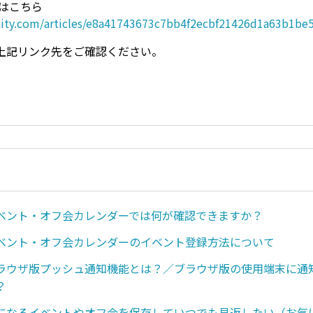
ジはこちら
becity.com/articles/e8a41743673c7bb4f2ecbf21426d1a63b1be
上記リンク先をご確認ください。
ベント・オフ会カレンダーでは何が確認できますか？
ベント・オフ会カレンダーのイベント登録方法について
ラウザ版プッシュ通知機能とは？／ブラウザ版の使用端末に通
？
になるイベントやオフ会を保存していつでも見返したい（お気