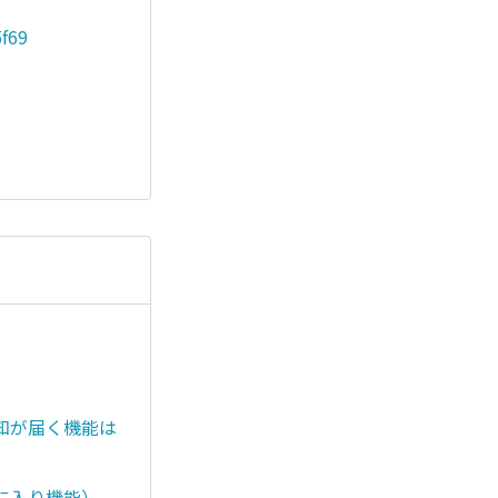
5f69
知が届く機能は
に入り機能）