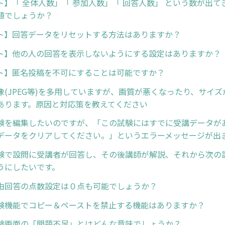
ト】「 全体人数」「 参加人数」「 回答人数」 という数が出て
値でしょうか？
ト】回答データをリセットする方法はありますか？
ト】他の人の回答を表示しないようにする設定はありますか？
ト】匿名投稿を不可にすることは可能ですか？
像(JPEG等)を多用していますが、画質が悪くなったり、サイ
あります。原因と対応策を教えてください
験を編集したいのですが、「この試験にはすでに受講データが
データをクリアしてください。」というエラーメッセージが出
験で設問に受講者が回答し、その後講師が解説、それから次の
うにしたいです。
由回答の点数設定は０点も可能でしょうか？
験機能でコピー＆ペーストを禁止する機能はありますか？
験画面の「問題不足」とはどんな意味でしょうか？