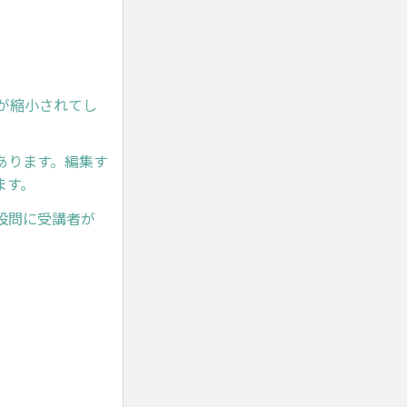
ズが縮小されてし
あります。編集す
ます。
設問に受講者が