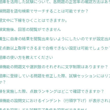
題庫を活用した試験について、各問題の正答率の確認方法はあ
験問題を語句検索でサーチすることは可能ですか？
題文中に下線をひくことはできますか。
験実施後、回答の閲覧ができません
講生に自身の結果を閲覧出来ないようにしたいのですが設定出
定点数以上取得できるまで合格できない設定は可能でしょうか
題庫の使い方を教えてください
験機能の問題文や選択肢のそれぞれに文字制限はありますか？
題庫に登録している問題を修正した際、試験セッションにはリ
か？
験を実施した際、点数ランキングはどこで確認できますか？
験機能の設問文におけるインデント（行頭字下げ）が表示され
格点を設定しても試験完了条件を設定ができません。