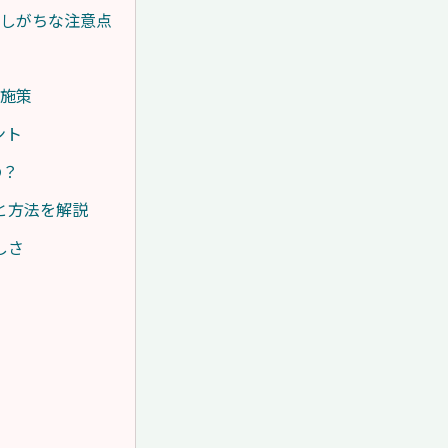
解しがちな注意点
ト施策
ント
の？
と方法を解説
しさ