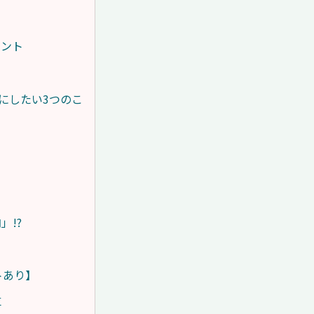
イント
にしたい3つのこ
】
」!?
トあり】
革