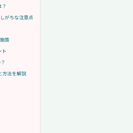
は？
解しがちな注意点
ト施策
ント
の？
と方法を解説