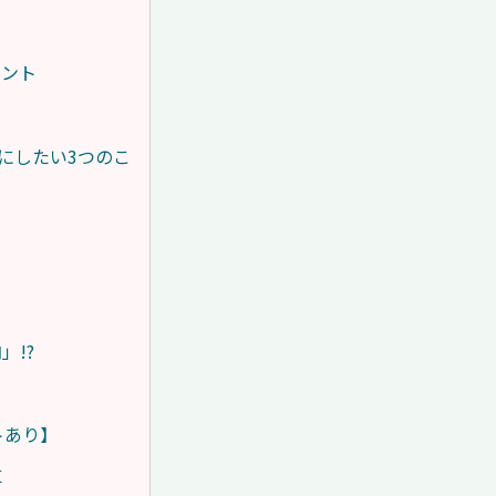
イント
にしたい3つのこ
】
」!?
トあり】
革