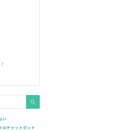
か？
ない
# AIチャットボット