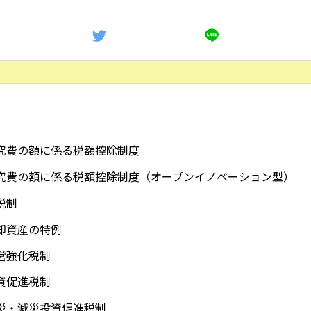
究費の額に係る税額控除制度
究費の額に係る税額控除制度（オープンイノベーション型）
税制
却資産の特例
営強化税制
資促進税制
災・減災投資促進税制