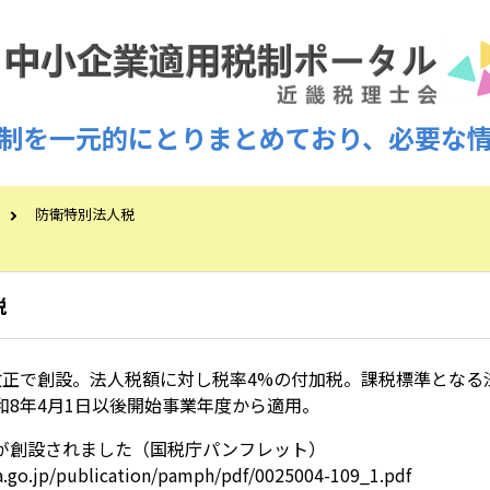
制を一元的にとりまとめており、必要な
防衛特別法人税
税
改正で創設。法人税額に対し税率4%の付加税。課税標準となる法
和8年4月1日以後開始事業年度から適用。
が創設されました（国税庁パンフレット）
a.go.jp/publication/pamph/pdf/0025004-109_1.pdf