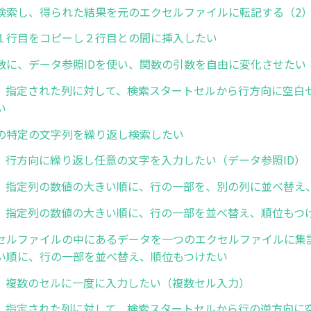
検索し、得られた結果を元のエクセルファイルに転記する（2
１行目をコピーし２行目との間に挿入したい
数に、データ参照IDを使い、関数の引数を自由に変化させたい
、指定された列に対して、検索スタートセルから行方向に空白
い
の特定の文字列を繰り返し検索したい
、行方向に繰り返し任意の文字を入力したい（データ参照ID）
、指定列の数値の大きい順に、行の一部を、別の列に並べ替え
、指定列の数値の大きい順に、行の一部を並べ替え、順位もつ
セルファイルの中にあるデータを一つのエクセルファイルに集
い順に、行の一部を並べ替え、順位もつけたい
、複数のセルに一度に入力したい（複数セル入力）
、指定された列に対して、検索スタートセルから行の逆方向に