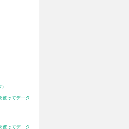
プ）
を使ってデータ
）
を使ってデータ