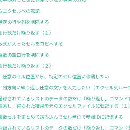
らエクセルへの転記
特定の行や列を削除する
る行数だけ繰り返す（１）
数式が入ったセルをコピペする
複数の空白行を削除する
る行数だけ繰り返す（２）
、任意のセル位置から、特定のセル位置に移動したい
、列方向に繰り返し任意の文字を入力したい（エクセル列ルー
登録されているリストのデータの数だけ「繰り返し」コマンド
検索し、得られた結果を元のエクセルファイルに転記する（１
複数セルをまとめて読み込んでセル単位で参照IDに記憶する
登録されているリストのデータの数だけ「繰り返し」コマンド