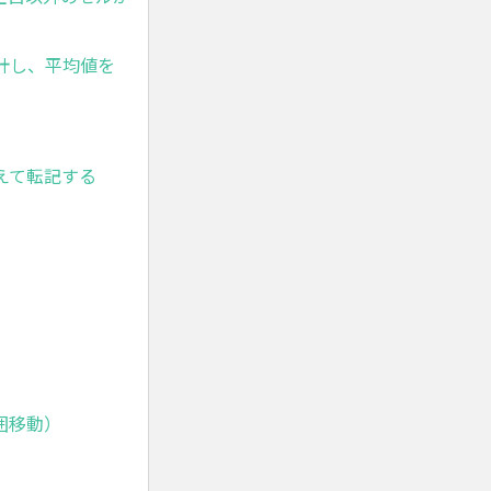
計し、平均値を
えて転記する
囲移動）