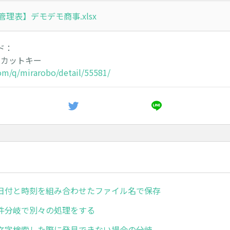
管理表】デモデモ商事.xlsx
ド：
ョートカットキー
com/q/mirarobo/detail/55581/
日付と時刻を組み合わせたファイル名で保存
件分岐で別々の処理をする
文字検索した際に発見できない場合の分岐