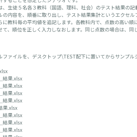
計することを想定したシナリオです。
は、生徒５名各３教科（国語、理科、社会）のテスト結果の記
ルの内容を、順番に取り出し、テスト結果集計というエクセル
らに教科毎の平均値を追記します。各教科内で、点数の高い順
せて、順位を正しく入力しなおします。同じ点数の場合は、同
ルファイルを、デスクトップ\TEST配下に置いてからサンプル
lsx
果.xlsx
果.xlsx
果.xlsx
果.xlsx
.xlsx
果.xlsx
果.xlsx
果.xlsx