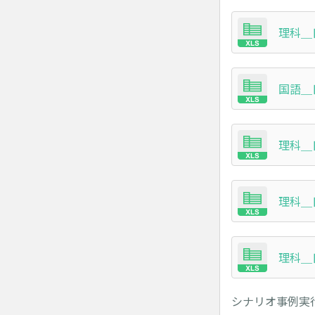
理科＿日
国語＿日
理科＿日
理科＿日
理科＿日
シナリオ事例実