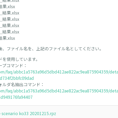
果.xlsx
.xlsx
果.xlsx
果.xlsx
果.xlsx
果.xlsx
.xlsx
後、ファイル名を、上記のファイル名としてください。
ドを使用しています。
ープコマンド：
.com/faq/abbc1a5763a96d5dbd412ae822ac9ea875904359/deta
d734f2bbfc09dad
ォルダ名抽出コマンド：
.com/faq/abbc1a5763a96d5dbd412ae822ac9ea875904359/deta
dd949176fa94407
 scenario ko33 20201215.rpz