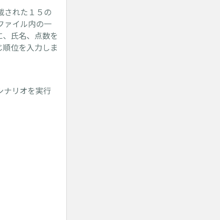
載された１５の
ファイル内の一
に、氏名、点数を
じ順位を入力しま
シナリオを実行