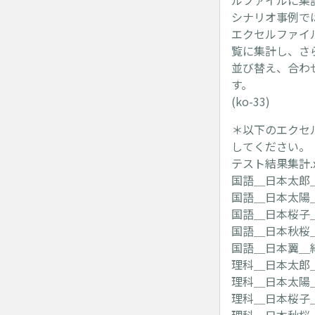
ルファイルに集
シナリオ事例で
エクセルファイ
覧に集計し、さ
並び替え、合わ
す。
(ko-33)
＊以下のエクセ
してください。
テスト結果集計.x
国語＿日本太郎＿結
国語＿日本太陽＿結
国語＿日本桜子＿結
国語＿日本秋桜＿結
国語＿日本翼＿結果
理科＿日本太郎＿結
理科＿日本太陽＿結
理科＿日本桜子＿結