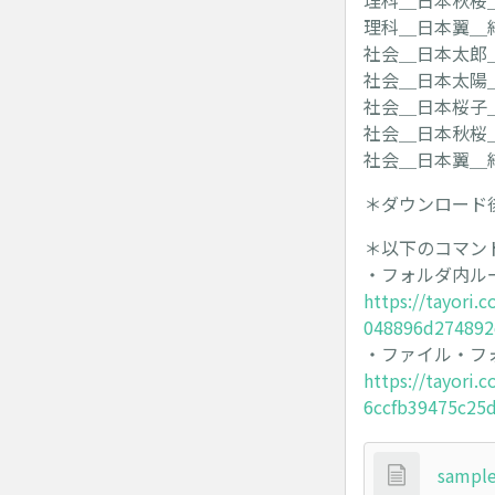
理科＿日本秋桜＿結
理科＿日本翼＿結果
社会＿日本太郎＿結
社会＿日本太陽＿結
社会＿日本桜子＿結
社会＿日本秋桜＿結
社会＿日本翼＿結果
＊ダウンロード
＊以下のコマン
・フォルダ内ル
https://tayori
048896d274892
・ファイル・フ
https://tayori
6ccfb39475c25
sample