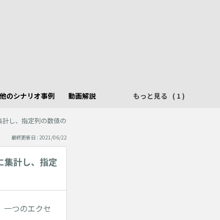
他のシナリオ事例
動画解説
もっと見る
集計し、指定列の数値の大きい順に、行の一部を並べ替え、順位もつけたい
最終更新日 : 2021/06/22
に集計し、指定
、一つのエクセ