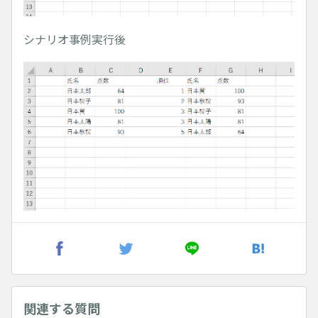
シナリオ事例実行後
関連する質問