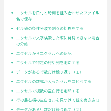
エクセルを日付と時刻を組み合わせたファイル
名で保存
セル値の条件分岐で別々の処理をする
エクセルで文字検索した際に発見できない場合
の分岐
エクセルからエクセルへの転記
エクセルで特定の行や列を削除する
データがある行数だけ繰り返す（１）
エクセルの数式が入ったセルをコピペする
エクセルで複数の空白行を削除する
行の最右端の空白セルを見つけて値を書き込む
データがある行数だけ繰り返す（２）