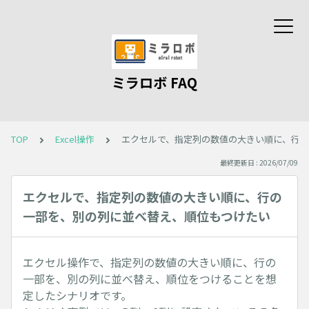
ミラロボ FAQ
TOP
Excel操作
エクセルで、指定列の数値の大きい順に、行の
最終更新日 : 2026/07/09
エクセルで、指定列の数値の大きい順に、行の
一部を、別の列に並べ替え、順位もつけたい
エクセル操作で、指定列の数値の大きい順に、行の
一部を、別の列に並べ替え、順位をつけることを想
定したシナリオです。