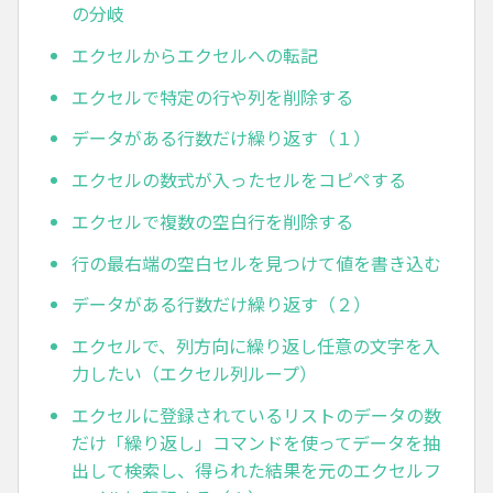
の分岐
エクセルからエクセルへの転記
エクセルで特定の行や列を削除する
データがある行数だけ繰り返す（１）
エクセルの数式が入ったセルをコピペする
エクセルで複数の空白行を削除する
行の最右端の空白セルを見つけて値を書き込む
データがある行数だけ繰り返す（２）
エクセルで、列方向に繰り返し任意の文字を入
力したい（エクセル列ループ）
エクセルに登録されているリストのデータの数
だけ「繰り返し」コマンドを使ってデータを抽
出して検索し、得られた結果を元のエクセルフ