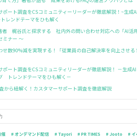
Qの育て方」著者が語る 成果をあげるFAQの運営ノウハウとは
サポート調査をCSコミュニティーリーダーが徹底解説！~生成A
~トレンドテーマをひも解く
著者 梶谷氏と探求する 社内外の問い合わせ対応への「AI活用」〜T
セミナー 〜
わせ数90%減を実現する！「従業員の自己解決率を向上させる
サポート調査をCSコミュニティリーダーが徹底解説！ －生成A
グ トレンドテーマをひも解く－
新調査から紐解く！カスタマーサポート調査を徹底解説
共催
# オンデマンド配信
# Tayori
# PR TIMES
# Jooto
# 