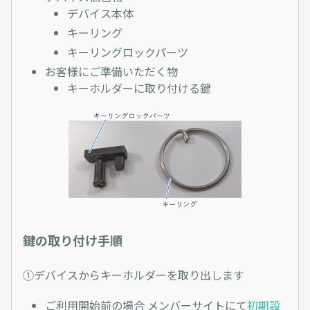
デバイス本体
キーリング
キーリングロックパーツ
お客様にご準備いただく物
キーホルダーに取り付ける鍵
鍵の取り付け手順
①デバイスからキーホルダーを取り出します
ご利用開始前の場合 メンバーサイトにて
初期設