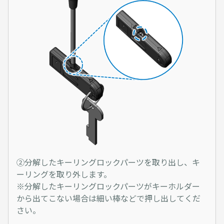
②分解したキーリングロックパーツを取り出し、キ
ーリングを取り外します。
※分解したキーリングロックパーツがキーホルダー
から出てこない場合は細い棒などで押し出してくだ
さい。