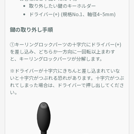
取り外したい鍵のキーホルダー
ドライバー(+) (規格No.1、軸径4~5mm)
鍵の取り外し手順
①キーリングロックパーツの十字穴にドライバー(+)
を差し込み、どちらか一方向に一回転以上まわす
と、キーリングロックパーツが分解します。
※ドライバーが十字穴にきちんと差し込まれていな
いと十字穴がつぶれる恐れがあります。十字穴がつぶ
れてしまった場合は、ドライバーで押し出してくださ
い。