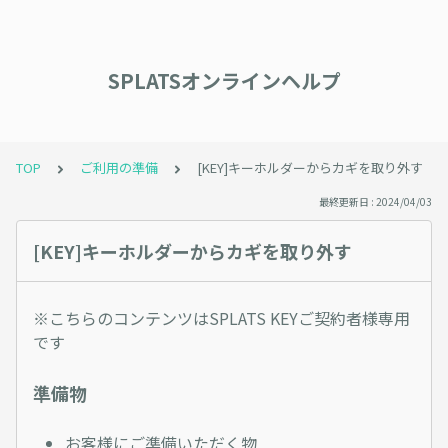
SPLATSオンラインヘルプ
TOP
ご利用の準備
[KEY]キーホルダーからカギを取り外す
最終更新日 : 2024/04/03
[KEY]キーホルダーからカギを取り外す
※こちらのコンテンツはSPLATS KEYご契約者様専用
です
準備物
お客様にご準備いただく物