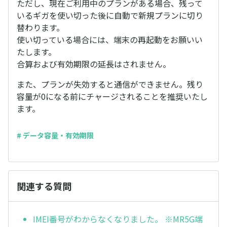
ただし、現在ご利用中のプランがある場合、残って
いるギガを使い切った後に自動で新規プランに切り
替わります。
使い切っている場合には、端末の再起動をお願いい
たします。
合算および有効期限の延長はされません。
また、プランが失効すると通信ができません。残り
容量が0になる前にチャージされることを推奨いたし
ます。
# データ容量・有効期限
関連する質問
IMEI番号がわからなくなりました。 ※MR5G端