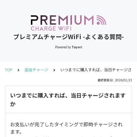
プレミアムチャージWiFi -よくある質問-
Powered by
Tayori
TOP
追加チャージ
いつまでに購入すれば、当日チャージされ
最終更新日 : 2026/01/23
いつまでに購入すれば、当日チャージされます
か
お支払いが完了したタイミングで即時チャージされ
ます。