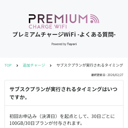
プレミアムチャージWiFi -よくある質問-
Powered by
Tayori
TOP
追加チャージ
サブスクプランが実行されるタイミングは
最終更新日 : 2026/02/27
サブスクプランが実行されるタイミングはいつ
ですか。
初回お申込み（決済日）を起点として、30日ごとに
100GB/30日プランが付与されます。