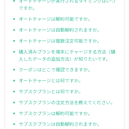
オートチャージが実行されるタイミングはいつ
ですか。
オートチャージは解約可能ですか。
オートチャージは自動解約されますか。
オートチャージは複数注文可能ですか。
購入済みプランを端末にチャージする方法（購
入したデータの追加方法）が知りたいです。
クーポンはどこで確認できますか。
オートチャージとは何ですか。
サブスクプランとは何ですか。
サブスクプランの注文方法を教えてください。
サブスクプランは解約可能ですか。
サブスクプランは自動解約されますか。