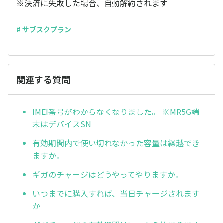
※決済に失敗した場合、自動解約されます
# サブスクプラン
関連する質問
IMEI番号がわからなくなりました。 ※MR5G端
末はデバイスSN
有効期間内で使い切れなかった容量は繰越でき
ますか。
ギガのチャージはどうやってやりますか。
いつまでに購入すれば、当日チャージされます
か