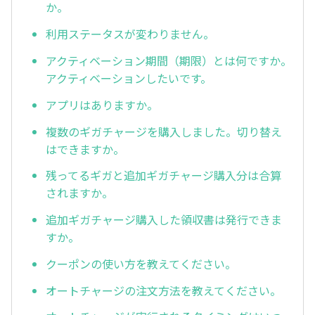
か。
利用ステータスが変わりません。
アクティベーション期間（期限）とは何ですか。
アクティベーションしたいです。
アプリはありますか。
複数のギガチャージを購入しました。切り替え
はできますか。
残ってるギガと追加ギガチャージ購入分は合算
されますか。
追加ギガチャージ購入した領収書は発行できま
すか。
クーポンの使い方を教えてください。
オートチャージの注文方法を教えてください。