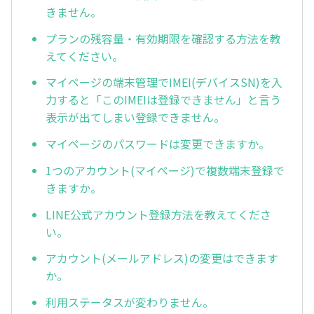
きません。
プランの残容量・有効期限を確認する方法を教
えてください。
マイページの端末管理でIMEI(デバイスSN)を入
力すると「このIMEIは登録できません」と言う
表示が出てしまい登録できません。
マイページのパスワードは変更できますか。
1つのアカウント(マイページ)で複数端末登録で
きますか。
LINE公式アカウント登録方法を教えてくださ
い。
アカウント(メールアドレス)の変更はできます
か。
利用ステータスが変わりません。