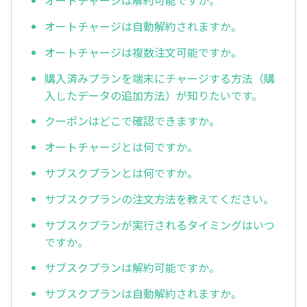
オートチャージは解約可能ですか。
オートチャージは自動解約されますか。
オートチャージは複数注文可能ですか。
購入済みプランを端末にチャージする方法（購
入したデータの追加方法）が知りたいです。
クーポンはどこで確認できますか。
オートチャージとは何ですか。
サブスクプランとは何ですか。
サブスクプランの注文方法を教えてください。
サブスクプランが実行されるタイミングはいつ
ですか。
サブスクプランは解約可能ですか。
サブスクプランは自動解約されますか。