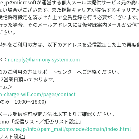
sn/live.jpのmicrosoftが運営する個人メールは提供サービス元
ない場合がございます。また携帯キャリアが提供するキャリア
受信許可設定を済ませた上で会員登録を行う必要がございます
行った場合、そのメールアドレスには仮登録案内メールが受信
ださい。
以外をご利用の方は、以下のアドレスを受信設定した上で再度
ス：
noreply@harmony-system.com
のみご利用の方はサポートセンターへご連絡ください。
～2営業日頂いております。
ーム＞
m-charge-wifi.com/pages/contact
 10:00～18:00)
メール受信許可設定方法は以下よりご確認ください。
ocomo「受信リスト／拒否リスト設定」
como.ne.jp/info/spam_mail/spmode/domain/index.html
信リスト設定」