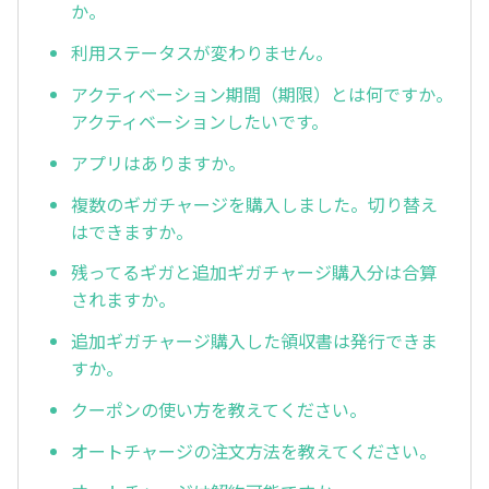
か。
利用ステータスが変わりません。
アクティベーション期間（期限）とは何ですか。
アクティベーションしたいです。
アプリはありますか。
複数のギガチャージを購入しました。切り替え
はできますか。
残ってるギガと追加ギガチャージ購入分は合算
されますか。
追加ギガチャージ購入した領収書は発行できま
すか。
クーポンの使い方を教えてください。
オートチャージの注文方法を教えてください。