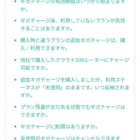
ギガチャージの有効期間はいつから始まります
か。
ギガチャージ後、利用していないプランが失効
することはありますか。
購入時と違うプランの追加ギガチャージは、購
入／利用できますか。
他社で購入したクラウドSIMルーターにチャージ
可能ですか。
追加キガチャージを購入しましたが、利用ステ
ータスが「未使用」のままです。いつ反映されま
すか。
プラン残量がまだある状態でもギガチャージは
できますか。
ギガチャージに制限はありますか。
未使用のギガチャージはキャンセルできます