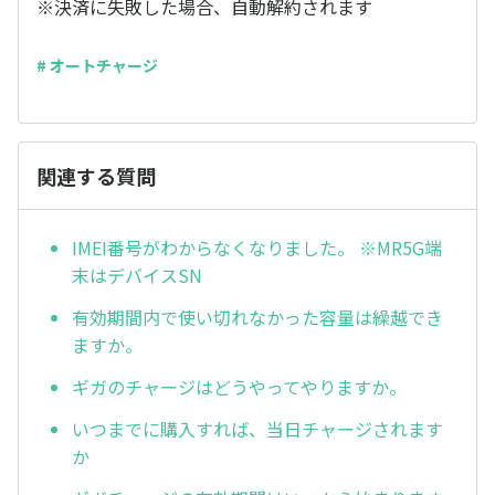
※決済に失敗した場合、自動解約されます
# オートチャージ
関連する質問
IMEI番号がわからなくなりました。 ※MR5G端
末はデバイスSN
有効期間内で使い切れなかった容量は繰越でき
ますか。
ギガのチャージはどうやってやりますか。
いつまでに購入すれば、当日チャージされます
か