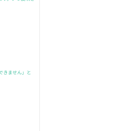
録できません」と