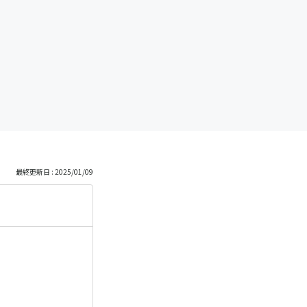
最終更新日 : 2025/01/09