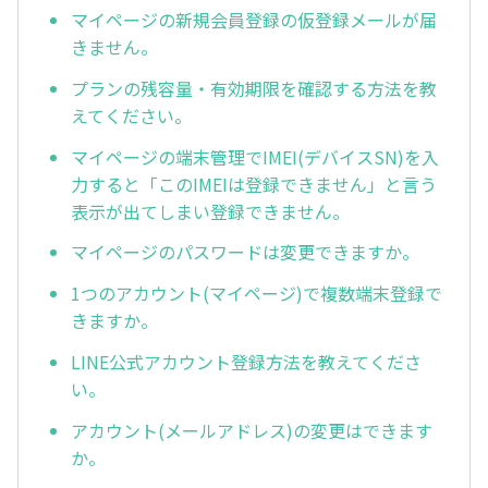
マイページの新規会員登録の仮登録メールが届
きません。
プランの残容量・有効期限を確認する方法を教
えてください。
マイページの端末管理でIMEI(デバイスSN)を入
力すると「このIMEIは登録できません」と言う
表示が出てしまい登録できません。
マイページのパスワードは変更できますか。
1つのアカウント(マイページ)で複数端末登録で
きますか。
LINE公式アカウント登録方法を教えてくださ
い。
アカウント(メールアドレス)の変更はできます
か。