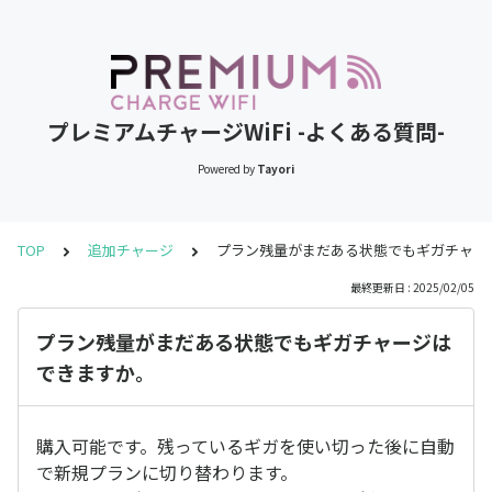
プレミアムチャージWiFi -よくある質問-
Powered by
Tayori
TOP
追加チャージ
プラン残量がまだある状態でもギガチャー
最終更新日 : 2025/02/05
プラン残量がまだある状態でもギガチャージは
できますか。
購入可能です。残っているギガを使い切った後に自動
で新規プランに切り替わります。