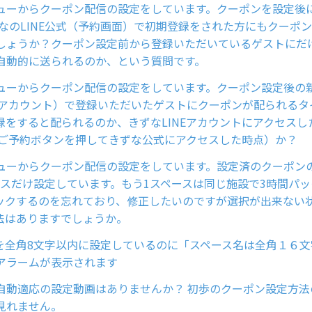
ューからクーポン配信の設定をしています。クーポンを設定後に当
ずなのLINE公式（予約画面）で初期登録をされた方にもクーポ
しょうか？クーポン設定前から登録いただいているゲストにだ
自動的に送られるのか、という質問です。
ューからクーポン配信の設定をしています。クーポン設定後の
式のアカウント）で登録いただいたゲストにクーポンが配られる
録をすると配られるのか、きずなLINEアカウントにアクセスし
式のご予約ボタンを押してきずな公式にアクセスした時点）か？
ューからクーポン配信の設定をしています。設定済のクーポン
ースだけ設定しています。もう1スペースは同じ施設で3時間パ
ックするのを忘れており、修正したいのですが選択が出来ない
法はありますでしょうか。
を全角8文字以内に設定しているのに「スペース名は全角１６文
アラームが表示されます
自動適応の設定動画はありませんか？ 初歩のクーポン設定方法
見れません。