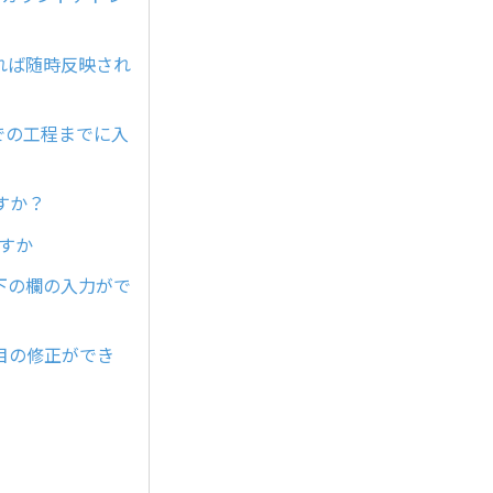
れば随時反映され
での工程までに入
すか？
すか
下の欄の入力がで
目の修正ができ