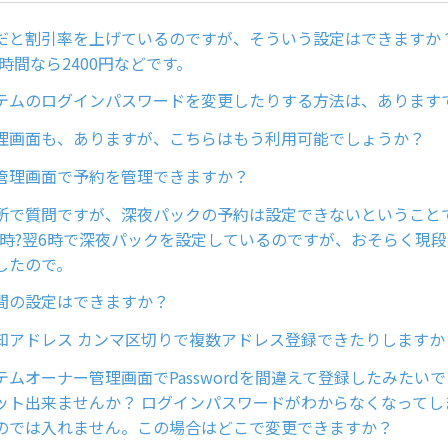
だと割引率を上げているのですが、そういう設定はできますか？ 
5時間なら2400円などです。
テムのログインパスワードを変更したりする方法は、あります
理画面も、ありますが、こちらはもう利用可能でしょうか？
管理画面で予約を管理できますか？
所で質問ですが、深夜パックの予約は設定できないということ
23時?翌6時で深夜パックを設定しているのですが、おそらく現
したので。
間の設定はできますか？
知アドレス カンマ区切りで複数アドレス登録できたりしますか
テムオーナー管理画面でPasswordを間違えて登録したみたい
ット出来ませんか？ ログインパスワードがわからなくなってし
のでは入れません。この場合はどこで変更できますか？