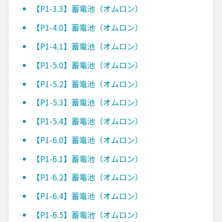
【P1-3.3】蓄電池（オムロン）
【P1-4.0】蓄電池（オムロン）
【P1-4.1】蓄電池（オムロン）
【P1-5.0】蓄電池（オムロン）
【P1-5.2】蓄電池（オムロン）
【P1-5.3】蓄電池（オムロン）
【P1-5.4】蓄電池（オムロン）
【P1-6.0】蓄電池（オムロン）
【P1-6.1】蓄電池（オムロン）
【P1-6.2】蓄電池（オムロン）
【P1-6.4】蓄電池（オムロン）
【P1-6.5】蓄電池（オムロン）