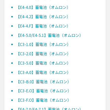
【E4-4.0】蓄電池（オムロン）
【E4-4.2】蓄電池（オムロン）
【E4-4.F】蓄電池（オムロン）
【E4-5.0/E4-5.1】蓄電池（オムロン）
【C3-1.0】蓄電池（オムロン）
【C3-2.0】蓄電池（オムロン）
【C3-5.0】蓄電池（オムロン）
【C3-A.0】蓄電池（オムロン）
【C3-B.0】蓄電池（オムロン）
【C3-E.O】蓄電池（オムロン）
【C3-F.O】蓄電池（オムロン）
【E4-7.0/E4-7.1】蓄電池（オムロン）