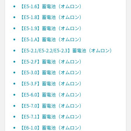
【E5-1.6】蓄電池（オムロン）
【E5-1.8】蓄電池（オムロン）
【E5-1.9】蓄電池（オムロン）
【E5-1.A】蓄電池（オムロン）
【E5-2.1/E5-2.2/E5-2.3】蓄電池（オムロン）
【E5-2.F】蓄電池（オムロン）
【E5-3.0】蓄電池（オムロン）
【E5-3.F】蓄電池（オムロン）
【E5-6.0】蓄電池（オムロン）
【E5-7.0】蓄電池（オムロン）
【E5-7.1】蓄電池（オムロン）
【E6-1.0】蓄電池（オムロン）