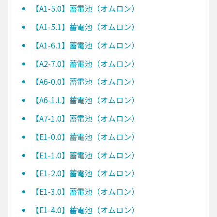
【A1-5.0】蓄電池（オムロン）
【A1-5.1】蓄電池（オムロン）
【A1-6.1】蓄電池（オムロン）
【A2-7.0】蓄電池（オムロン）
【A6-0.0】蓄電池（オムロン）
【A6-1.L】蓄電池（オムロン）
【A7-1.0】蓄電池（オムロン）
【E1-0.0】蓄電池（オムロン）
【E1-1.0】蓄電池（オムロン）
【E1-2.0】蓄電池（オムロン）
【E1-3.0】蓄電池（オムロン）
【E1-4.0】蓄電池（オムロン）