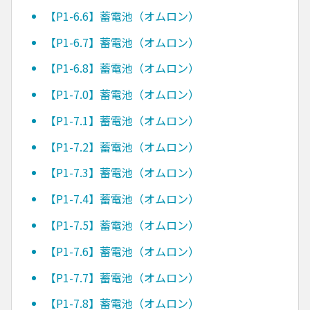
【P1-6.6】蓄電池（オムロン）
【P1-6.7】蓄電池（オムロン）
【P1-6.8】蓄電池（オムロン）
【P1-7.0】蓄電池（オムロン）
【P1-7.1】蓄電池（オムロン）
【P1-7.2】蓄電池（オムロン）
【P1-7.3】蓄電池（オムロン）
【P1-7.4】蓄電池（オムロン）
【P1-7.5】蓄電池（オムロン）
【P1-7.6】蓄電池（オムロン）
【P1-7.7】蓄電池（オムロン）
【P1-7.8】蓄電池（オムロン）