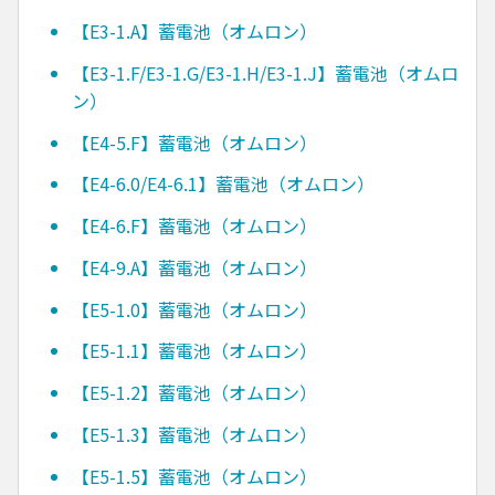
【E3-1.A】蓄電池（オムロン）
【E3-1.F/E3-1.G/E3-1.H/E3-1.J】蓄電池（オムロ
ン）
【E4-5.F】蓄電池（オムロン）
【E4-6.0/E4-6.1】蓄電池（オムロン）
【E4-6.F】蓄電池（オムロン）
【E4-9.A】蓄電池（オムロン）
【E5-1.0】蓄電池（オムロン）
【E5-1.1】蓄電池（オムロン）
【E5-1.2】蓄電池（オムロン）
【E5-1.3】蓄電池（オムロン）
【E5-1.5】蓄電池（オムロン）