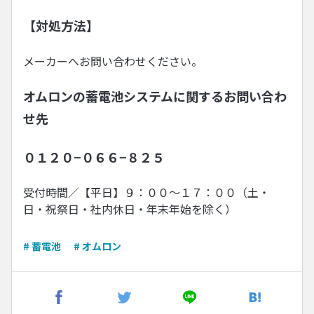
【対処方法】
メーカーへお問い合わせください。
オムロンの蓄電池システムに関するお問い合わ
せ先
０１２０−０６６−８２５
受付時間／【平日】９：００〜１７：００（土・
日・祝祭日・社内休日・年末年始を除く）
# 蓄電池
# オムロン