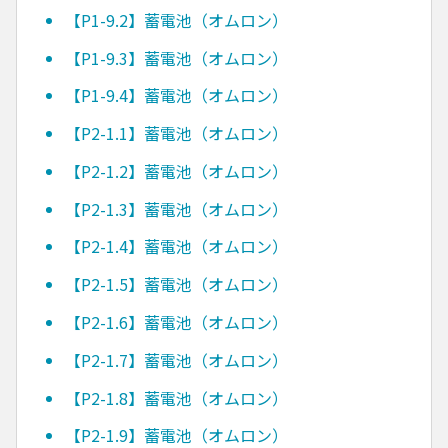
【P1-9.2】蓄電池（オムロン）
【P1-9.3】蓄電池（オムロン）
【P1-9.4】蓄電池（オムロン）
【P2-1.1】蓄電池（オムロン）
【P2-1.2】蓄電池（オムロン）
【P2-1.3】蓄電池（オムロン）
【P2-1.4】蓄電池（オムロン）
【P2-1.5】蓄電池（オムロン）
【P2-1.6】蓄電池（オムロン）
【P2-1.7】蓄電池（オムロン）
【P2-1.8】蓄電池（オムロン）
【P2-1.9】蓄電池（オムロン）