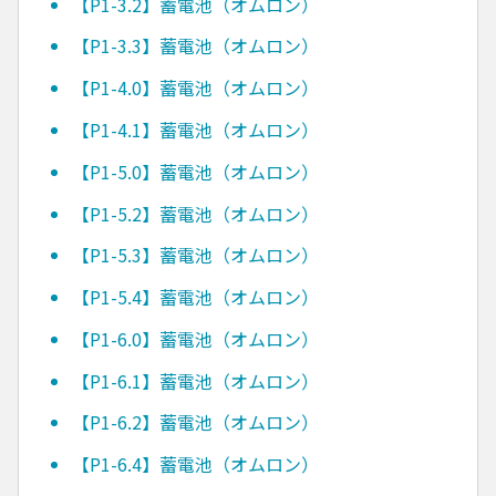
【P1-3.2】蓄電池（オムロン）
【P1-3.3】蓄電池（オムロン）
【P1-4.0】蓄電池（オムロン）
【P1-4.1】蓄電池（オムロン）
【P1-5.0】蓄電池（オムロン）
【P1-5.2】蓄電池（オムロン）
【P1-5.3】蓄電池（オムロン）
【P1-5.4】蓄電池（オムロン）
【P1-6.0】蓄電池（オムロン）
【P1-6.1】蓄電池（オムロン）
【P1-6.2】蓄電池（オムロン）
【P1-6.4】蓄電池（オムロン）