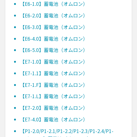
【E6-1.0】蓄電池（オムロン）
【E6-2.0】蓄電池（オムロン）
【E6-3.0】蓄電池（オムロン）
【E6-4.0】蓄電池（オムロン）
【E6-5.0】蓄電池（オムロン）
【E7-1.0】蓄電池（オムロン）
【E7-1.1】蓄電池（オムロン）
【E7-1.F】蓄電池（オムロン）
【E7-1.L】蓄電池（オムロン）
【E7-2.0】蓄電池（オムロン）
【E7-4.0】蓄電池（オムロン）
【P1-2.0/P1-2.1/P1-2.2/P1-2.3/P1-2.4/P1-