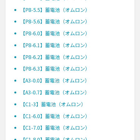
【P8-5.5】蓄電池（オムロン）
【P8-5.6】蓄電池（オムロン）
【P8-6.0】蓄電池（オムロン）
【P8-6.1】蓄電池（オムロン）
【P8-6.2】蓄電池（オムロン）
【P8-6.3】蓄電池（オムロン）
【A3-0.0】蓄電池（オムロン）
【A3-0.7】蓄電池（オムロン）
【C1-3】蓄電池（オムロン）
【C1-6.0】蓄電池（オムロン）
【C1-7.0】蓄電池（オムロン）
【C1-8.0】蓄電池（オムロン）