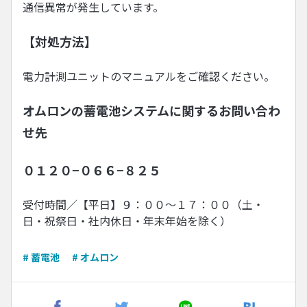
通信異常が発生しています。
【対処方法】
電力計測ユニットのマニュアルをご確認ください。
オムロンの蓄電池システムに関するお問い合わ
せ先
０１２０−０６６−８２５
受付時間／【平日】９：００〜１７：００（土・
日・祝祭日・社内休日・年末年始を除く）
# 蓄電池
# オムロン