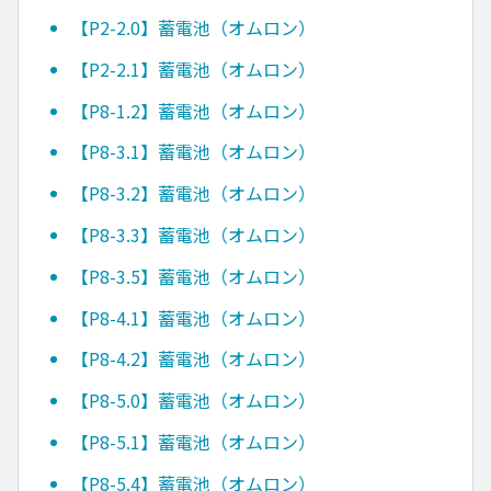
【P2-2.0】蓄電池（オムロン）
【P2-2.1】蓄電池（オムロン）
【P8-1.2】蓄電池（オムロン）
【P8-3.1】蓄電池（オムロン）
【P8-3.2】蓄電池（オムロン）
【P8-3.3】蓄電池（オムロン）
【P8-3.5】蓄電池（オムロン）
【P8-4.1】蓄電池（オムロン）
【P8-4.2】蓄電池（オムロン）
【P8-5.0】蓄電池（オムロン）
【P8-5.1】蓄電池（オムロン）
【P8-5.4】蓄電池（オムロン）