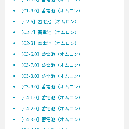
【C1-9.0】蓄電池（オムロン）
【C2-5】蓄電池（オムロン）
【C2-7】蓄電池（オムロン）
【C2-8】蓄電池（オムロン）
【C3-6.0】蓄電池（オムロン）
【C3-7.0】蓄電池（オムロン）
【C3-8.0】蓄電池（オムロン）
【C3-9.0】蓄電池（オムロン）
【C4-1.0】蓄電池（オムロン）
【C4-2.0】蓄電池（オムロン）
【C4-3.0】蓄電池（オムロン）