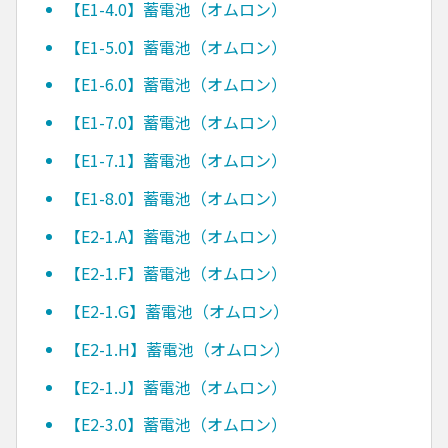
【E1-4.0】蓄電池（オムロン）
【E1-5.0】蓄電池（オムロン）
【E1-6.0】蓄電池（オムロン）
【E1-7.0】蓄電池（オムロン）
【E1-7.1】蓄電池（オムロン）
【E1-8.0】蓄電池（オムロン）
【E2-1.A】蓄電池（オムロン）
【E2-1.F】蓄電池（オムロン）
【E2-1.G】蓄電池（オムロン）
【E2-1.H】蓄電池（オムロン）
【E2-1.J】蓄電池（オムロン）
【E2-3.0】蓄電池（オムロン）