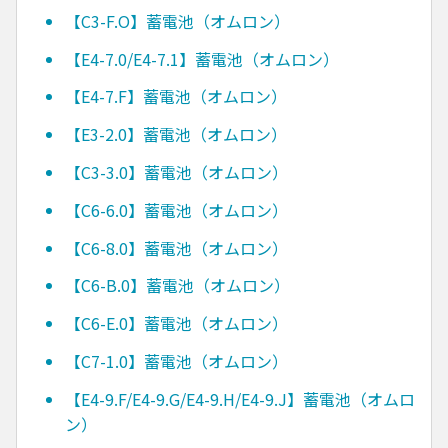
【C3-F.O】蓄電池（オムロン）
【E4-7.0/E4-7.1】蓄電池（オムロン）
【E4-7.F】蓄電池（オムロン）
【E3-2.0】蓄電池（オムロン）
【C3-3.0】蓄電池（オムロン）
【C6-6.0】蓄電池（オムロン）
【C6-8.0】蓄電池（オムロン）
【C6-B.0】蓄電池（オムロン）
【C6-E.0】蓄電池（オムロン）
【C7-1.0】蓄電池（オムロン）
【E4-9.F/E4-9.G/E4-9.H/E4-9.J】蓄電池（オムロ
ン）