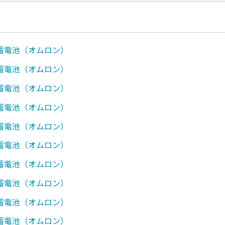
0】蓄電池（オムロン）
1】蓄電池（オムロン）
2】蓄電池（オムロン）
3】蓄電池（オムロン）
4】蓄電池（オムロン）
5】蓄電池（オムロン）
6】蓄電池（オムロン）
0】蓄電池（オムロン）
2】蓄電池（オムロン）
3】蓄電池（オムロン）