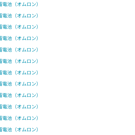
1】蓄電池（オムロン）
2】蓄電池（オムロン）
1】蓄電池（オムロン）
2】蓄電池（オムロン）
3】蓄電池（オムロン）
5】蓄電池（オムロン）
1】蓄電池（オムロン）
2】蓄電池（オムロン）
0】蓄電池（オムロン）
1】蓄電池（オムロン）
4】蓄電池（オムロン）
5】蓄電池（オムロン）