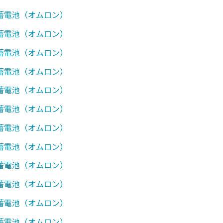
0】蓄電池（オムロン）
1】蓄電池（オムロン）
0】蓄電池（オムロン）
2】蓄電池（オムロン）
3】蓄電池（オムロン）
4】蓄電池（オムロン）
0】蓄電池（オムロン）
1】蓄電池（オムロン）
2】蓄電池（オムロン）
4】蓄電池（オムロン）
5】蓄電池（オムロン）
6】蓄電池（オムロン）