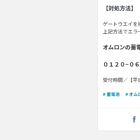
【対処方法】
ゲートウエイを
上記方法でエラ
オムロンの蓄
０１２０−０６
受付時間／【平
# 蓄電池
# オム