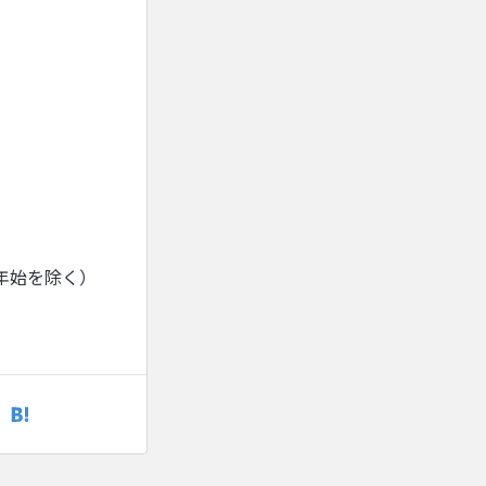
年始を除く）